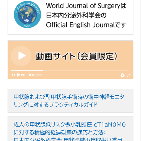
甲状腺および副甲状腺手術時の術中神経モニタ
リングに対する
プラクティカルガイド
成人の甲状腺低リスク微小乳頭癌 cT1aN0M0
に対する積極的経過観察の適応と方法：
日本内分泌外科学会 甲状腺微小癌取扱い委員